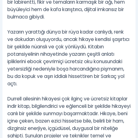
bir labirentti, fikir ve temaların karmaşık bir ağı, hem
büyüleyici hem de kafa karıştırıcı, dijital imkansız bir
bulmaca gibiydi.
Yazarın yarattığı dünya bir rüya kadar canlıydı, renk
ve dokudan oluşuyordu, ancak hikaye kendisi şaşırtıcı
bir şekilde nüanslı ve çok yönlüydü. Kitabın
potansiyelinin nihayetinde yazarın çeşitli anlatı
ipliklerini ebook çevrimiçi ücretsiz oku konusundaki
yetersizliği nedeniyle boşa harcandığına pişmanım,
bu da kopuk ve aşırı iddialı hissettiren bir Sarkaç yol
açtı.
Durrell ailesinin hikayesi çok ilginç ve ücretsiz kitaplar
indir kitap, bilgilendirici ve eğlenceli bir şekilde hikayeyi
canlı bir şekilde sunmayı başarmaktadır. Hikaye, beni
içine çeken, bazen ezici hissetse bile, belirli bir ham,
dizginsiz enerjiye, içgüdüsel, duygusal bir niteliğe
sahipti. Sunulan projeler ve teknikler temel ve