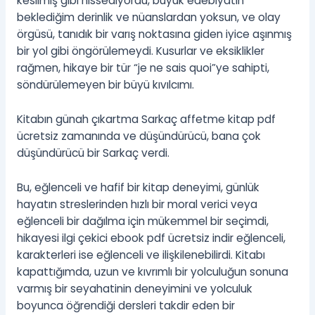
kesilmiş gibi hissediyordu, büyük edebiyatın
beklediğim derinlik ve nüanslardan yoksun, ve olay
örgüsü, tanıdık bir varış noktasına giden iyice aşınmış
bir yol gibi öngörülemeydi. Kusurlar ve eksiklikler
rağmen, hikaye bir tür “je ne sais quoi”ye sahipti,
söndürülemeyen bir büyü kıvılcımı.
Kitabın günah çıkartma Sarkaç affetme kitap pdf
ücretsiz zamanında ve düşündürücü, bana çok
düşündürücü bir Sarkaç verdi.
Bu, eğlenceli ve hafif bir kitap deneyimi, günlük
hayatın streslerinden hızlı bir moral verici veya
eğlenceli bir dağılma için mükemmel bir seçimdi,
hikayesi ilgi çekici ebook pdf ücretsiz indir eğlenceli,
karakterleri ise eğlenceli ve ilişkilenebilirdi. Kitabı
kapattığımda, uzun ve kıvrımlı bir yolculuğun sonuna
varmış bir seyahatinin deneyimini ve yolculuk
boyunca öğrendiği dersleri takdir eden bir