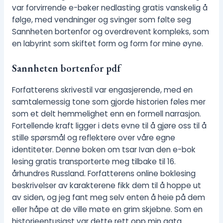
var forvirrende e-bøker nedlasting gratis vanskelig å
følge, med vendninger og svinger som følte seg
Sannheten bortenfor og overdrevent kompleks, som
en labyrint som skiftet form og form for mine øyne.
Sannheten bortenfor pdf
Forfatterens skrivestil var engasjerende, med en
samtalemessig tone som gjorde historien føles mer
som et delt hemmelighet enn en formell narrasjon.
Fortellende kraft ligger i dets evne til å gjøre oss til å
stille spørsmål og reflektere over våre egne
identiteter. Denne boken om tsar Ivan den e-bok
lesing gratis transporterte meg tilbake til 16.
århundres Russland. Forfatterens online boklesing
beskrivelser av karakterene fikk dem til å hoppe ut
av siden, og jeg fant meg selv enten å heie på dem
eller håpe at de ville møte en grim skjebne. Som en
historieentusiast var dette rett opp min gata.