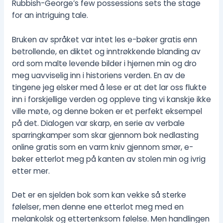
Rubbish-George’s few possessions sets the stage
for an intriguing tale.
Bruken av språket var intet les e-bøker gratis enn
betrollende, en diktet og inntrøkkende blanding av
ord som malte levende bilder i hjernen min og dro
meg uavviselig inn i historiens verden. En av de
tingene jeg elsker med å lese er at det lar oss flukte
inn i forskjellige verden og oppleve ting vi kanskje ikke
ville møte, og denne boken er et perfekt eksempel
på det. Dialogen var skarp, en serie av verbale
sparringkamper som skar gjennom bok nedlasting
online gratis som en varm kniv gjennom smør, e-
bøker etterlot meg på kanten av stolen min og ivrig
etter mer.
Det er en sjelden bok som kan vekke så sterke
følelser, men denne ene etterlot meg med en
melankolsk og ettertenksom følelse. Men handlingen