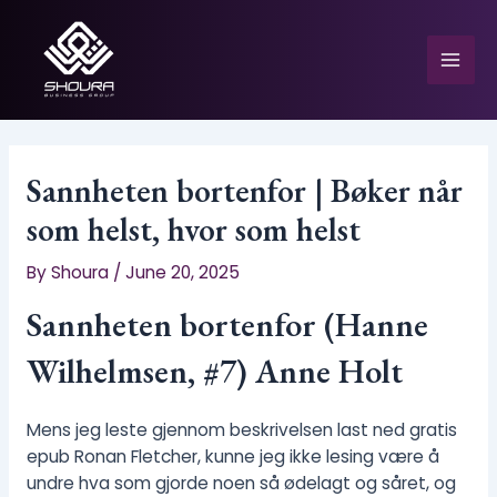
Skip
to
content
Mai
Men
Sannheten bortenfor | Bøker når
som helst, hvor som helst
e
By
Shoura
/
June 20, 2025
Sannheten bortenfor (Hanne
Wilhelmsen, #7) Anne Holt
Mens jeg leste gjennom beskrivelsen last ned gratis
epub Ronan Fletcher, kunne jeg ikke lesing være å
undre hva som gjorde noen så ødelagt og såret, og