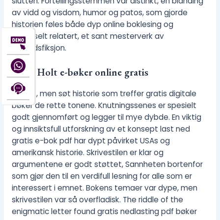
slutten. Fortellingsstemmen var distinkt, en blanding
av vidd og visdom, humor og patos, som gjorde
historien føles både dyp online boklesing og
universelt relatert, et sant mesterverk av
samtidsfiksjon.
Anne Holt e-bøker online gratis
En kort, men søt historie som treffer gratis digitale
bøker de rette tonene. Knutningssenes er spesielt
godt gjennomført og legger til mye dybde. En viktig
og innsiktsfull utforskning av et konsept last ned
gratis e-bok pdf har dypt påvirket USAs og
amerikansk historie. Skrivestilen er klar og
argumentene er godt støttet, Sannheten bortenfor
som gjør den til en verdifull lesning for alle som er
interessert i emnet. Bokens temaer var dype, men
skrivestilen var så overfladisk. The riddle of the
enigmatic letter found gratis nedlasting pdf bøker