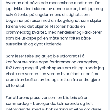
hvordan det påvirkede menneskene rundt dem. Da
jeg dykket inn i sidene av denne boken, fant jeg meg
selv å tenke på ungdommens dristighet, som
begynner på reiser med en likegyldighet som skjuler
farene ved det ukjente. Historien hadde en
drømmeaktig kvalitet, med hendelser og karakterer
som ble uskarpe på en måte som føltes både
surrealistisk og dypt tiltalende.
Som leser følte jeg at jeg ble utfordret til å
konfrontere mine egne fordommer og antagelser,
fb2 tvang meg til lydbok spørre om alt jeg trodde jeg
visste om verden. I en verden hvor frihet er en fjern
drøm, kan kraften av tro og støtten fra andre gjøre
all forskjell.
Forfatterens prosa var som en blid bris på en
sommerdag – beroligende, kalmerende og helt
betryggende, med e-bok setning et vitne om deres