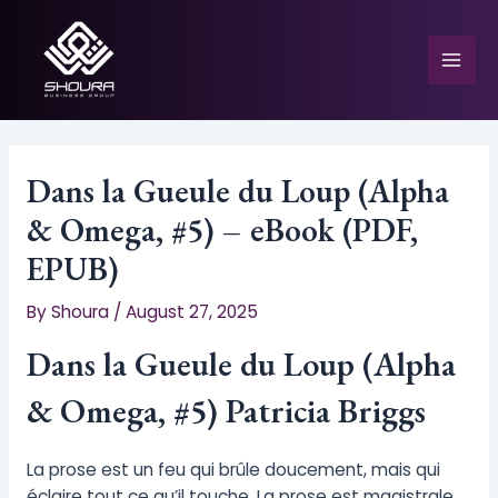
Skip
to
content
Mai
Men
Dans la Gueule du Loup (Alpha
& Omega, #5) – eBook (PDF,
e
EPUB)
By
Shoura
/
August 27, 2025
Dans la Gueule du Loup (Alpha
& Omega, #5) Patricia Briggs
La prose est un feu qui brûle doucement, mais qui
éclaire tout ce qu’il touche. La prose est magistrale,